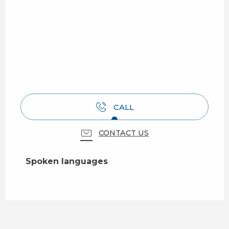
CALL
CONTACT US
Spoken languages
Spoken languages